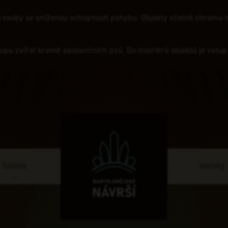
ro osoby se sníženou schopností pohybu. Objekty včetně chrámu n
tupu zvířat kromě asistenčních psů. Do interiérů objektů je vstu
historie
novinky