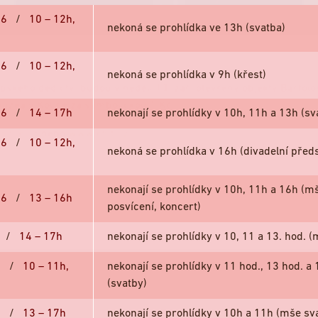
26
/
10 – 12h,
nekoná se prohlídka ve 13h (svatba)
26
/
10 – 12h,
nekoná se prohlídka v 9h (křest)
pského dědictví budou v neděli 13. září otevřeny objekty Bartol
muzea v Kolíně za symbolickou 1 Kč.
26
/
14 – 17h
nekonají se prohlídky v 10h, 11h a 13h (sv
nzije.cz
nebo
www.ehd.cz
.
26
/
10 – 12h,
nekoná se prohlídka v 16h (divadelní před
nekonají se prohlídky v 10h, 11h a 16h (mš
26
/
13 – 16h
posvícení, koncert)
Zavřít
6
/
14 – 17h
nekonají se prohlídky v 10, 11 a 13. hod. (
6
/
10 – 11h,
nekonají se prohlídky v 11 hod., 13 hod. a 
(svatby)
6
/
13 – 17h
nekonají se prohlídky v 10h a 11h (mše sv