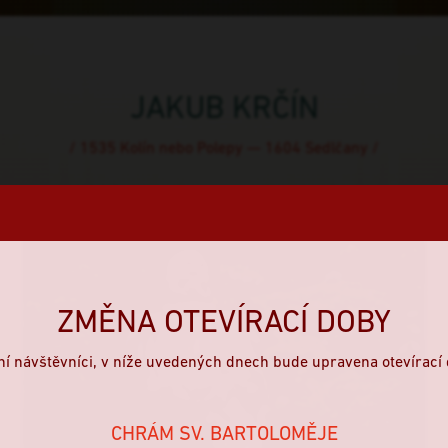
JAKUB KRČÍN
/ 1535 Kolín nebo Polepy — 1604 Sedlčany /
ZMĚNA OTEVÍRACÍ DOBY
ní návštěvníci, v níže uvedených dnech bude upravena otevírací 
CHRÁM SV. BARTOLOMĚJE