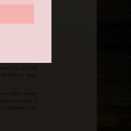
ou dobu
a Jakubu Krčínovi
taveb” (jak bychom
ovali ze spolků s
staré farní školy,
tudiích na Karlově
aceti let pro něj
a Rožmberk. Kvůli
cem celého svého
echal v kostele v
 je prázdná. A tak