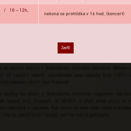
níkář a krajinný inženýr, který předběhl sv
6
/
10 – 12h,
nekoná se prohlídka v 16 hod. (koncert)
ůdu svede rybník proměniti ve zlato.“ Tato zásada pomohl
ivota rozsáhlé rybníkářské dílo. Velikost jeho „inženýrských s
 běžným smrtelníkům nepochopitelná do té míry, že ho obviň
čný, to lidi dráždí…
Zavřít
rodil v Kolíně – nebo v Polepech u Kolína – nevíme. Chodil do 
to budově. Možná měl lavici právě tam, kde teď stojíte! Po s
pil do služeb Viléma z Rožmberka, mocného šlechtice. Během dv
ež 40 vodních nádrží, nejznámější jsou rybníky Svět (1571) 
chal dokonce zbořit část Třeboně!
é služby ho Vilém z Rožmberka jmenoval regentem (správ
pak sepsal svůj životopis ve verších a ještě před smrtí si n
vit náhrobek s nápisem. Rok úmrtí na něm však chybí a hrobka
, kde se Jakub Krčín narodil, neví se, kde je pohřbený.