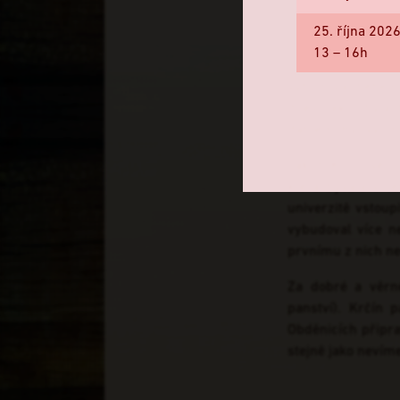
Ďábelský ryb
25. října 202
13 – 16h
„I tu nejhorší p
vybudovat během ž
dnes řekli) byla
ďáblem. Být výjime
Jakub Krčín se na
která bývala v té
univerzitě vstou
vybudoval více n
prvnímu z nich ne
Za dobré a věrn
panství). Krčín 
Obděnicích připra
stejně jako nevíme