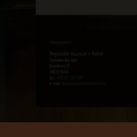
PROVOZOVATEL
Regionální muzeum v Kolíně
Červinkovský dům
Brandlova 27
280 02 Kolín
tel:
+420 321 723 922
e-mail:
info@bartolomejskenavrsi.cz