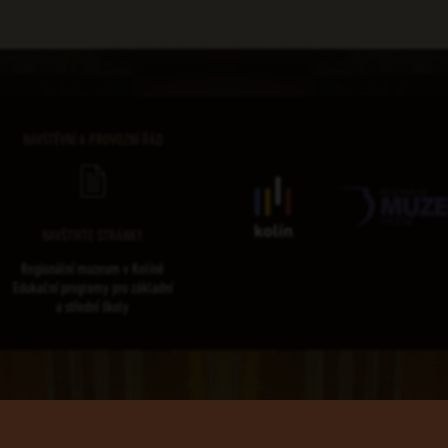
NÁVŠTĚVNÍ A PROVOZNÍ ŘÁD
NAVŠTIVTE STRÁNKY
Regionální muzeum v Kolíně
Edukační programy pro základní
a střední školy