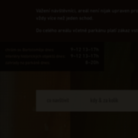
Vážení návštěvníci, areál není nijak upraven p
vždy více než jeden schod.
Do celého areálu včetně parkánu platí zákaz vs
9–12 13–17h
chrám sv. Bartoloměje dnes:
9–12 13–17h
interiéry historických objektů dnes:
8–20h
zahrady na parkáně dnes:
co navštívit
kdy & za kolik