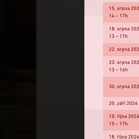
15. srpna 20
14 – 17h
18. srpna 20
13 – 17h
V rámci Dní evro
a Regionálního 
22. srpna 20
Více na
www.koli
23. srpna 20
13 – 16h
30. srpna 20
20. září 202
10. října 202
15 – 17h
18. října 202