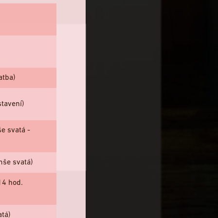
omějského návrší
atba)
stavení)
e svatá -
mše svatá)
14 hod.
atá)