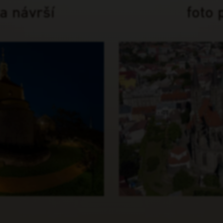
a návrší
foto 