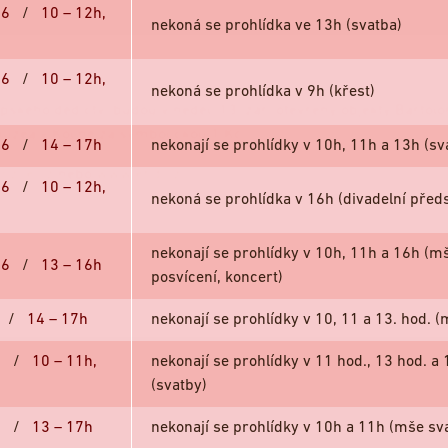
26
/
10 – 12h,
nekoná se prohlídka ve 13h (svatba)
26
/
10 – 12h,
nekoná se prohlídka v 9h (křest)
pského dědictví budou v neděli 13. září otevřeny objekty Bartol
muzea v Kolíně za symbolickou 1 Kč.
26
/
14 – 17h
nekonají se prohlídky v 10h, 11h a 13h (sv
nzije.cz
nebo
www.ehd.cz
.
26
/
10 – 12h,
nekoná se prohlídka v 16h (divadelní před
nekonají se prohlídky v 10h, 11h a 16h (mš
26
/
13 – 16h
posvícení, koncert)
Zavřít
6
/
14 – 17h
nekonají se prohlídky v 10, 11 a 13. hod. (
m sv. Bartoloměje, který je od nepaměti hlavní dominantou
ou památkou města, stojí v nadmořské výšce 210 metrů na 
6
/
10 – 11h,
nekonají se prohlídky v 11 hod., 13 hod. a 
ádra Kolína. Unikátní je celý areál tzv. chrámového návrší,
(svatby)
letech 2018–2020 rozsáhlou revitalizací.
6
/
13 – 17h
nekonají se prohlídky v 10h a 11h (mše sv