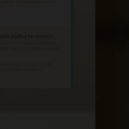
í mistři. Všechny koncerty jsou
u.
osefa Sudka ve zvonici
něli 130 let od narození Josefa
ších českých fotografů se narodil v
ínáme výstavou jeho fotografií,
patře zvonice chrámu sv.