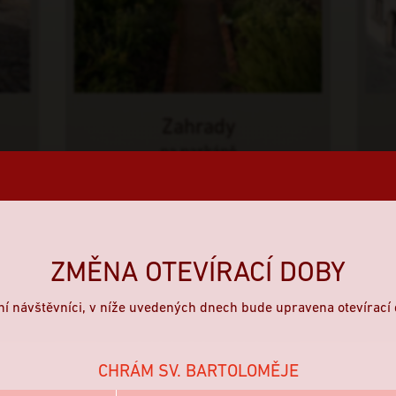
Zahrady
na parkáně
ZMĚNA OTEVÍRACÍ DOBY
ní návštěvníci, v níže uvedených dnech bude upravena otevírací 
CHRÁM SV. BARTOLOMĚJE