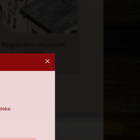
Regionální muzeum
v Kolíně
doba: