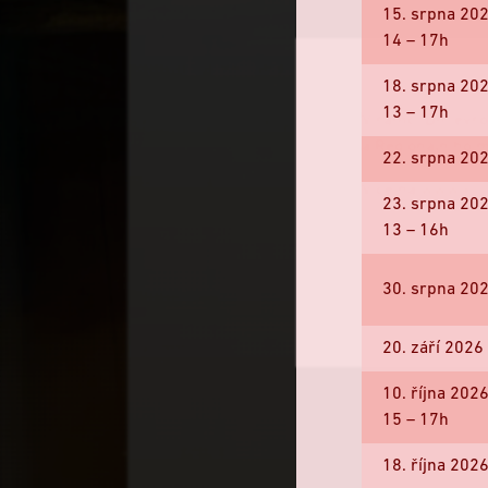
15. srpna 20
14 – 17h
18. srpna 20
13 – 17h
V rámci Dní evro
a Regionálního 
22. srpna 20
Více na
www.koli
23. srpna 20
13 – 16h
30. srpna 20
20. září 202
Děkanský chrá
architektonick
10. října 202
historického j
15 – 17h
18. října 202