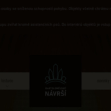
ro osoby se sníženou schopností pohybu. Objekty včetně chrámu n
tupu zvířat kromě asistenčních psů. Do interiérů objektů je vstu
historie
novinky