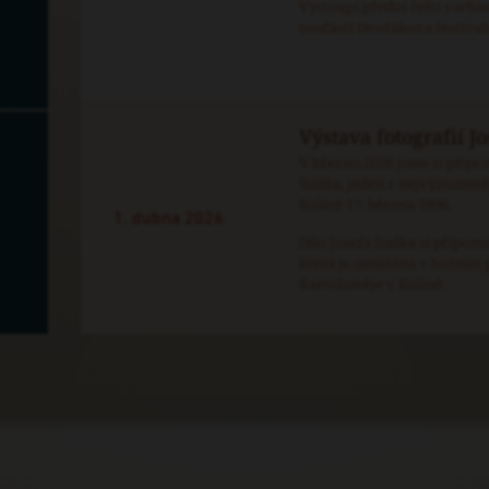
Vystoupí přední čeští varhan
součástí Dvořákova festival
Výstava fotografií J
V březnu 2026 jsme si připom
Sudka, jeden z nejvýznamněj
Kolíně 17. března 1896.
1. dubna 2026
Dílo Josefa Sudka si připom
která je umístěna v horním 
Bartoloměje v Kolíně.