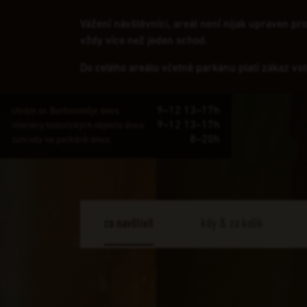
Vážení návštěvníci, areál není nijak upraven p
vždy více než jeden schod.
Do celého areálu včetně parkánu platí zákaz vs
9–12 13–17h
chrám sv. Bartoloměje dnes:
9–12 13–17h
interiéry historických objektů dnes:
8–20h
zahrady na parkáně dnes:
co navštívit
kdy & za kolik