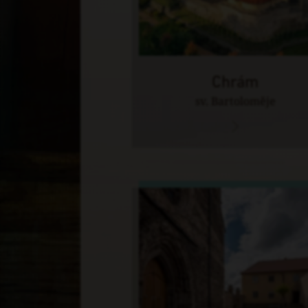
Chrám
sv. Bartoloměje