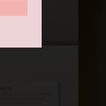
u bývalé farní
um a poskytuje
i u bylinkové
ny III
 varhany III se uskuteční jedinečné
osluchačům výjimečné umělecké
ckého chrámu sv. Bartoloměje.