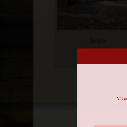
Škola
stará farní
Váže