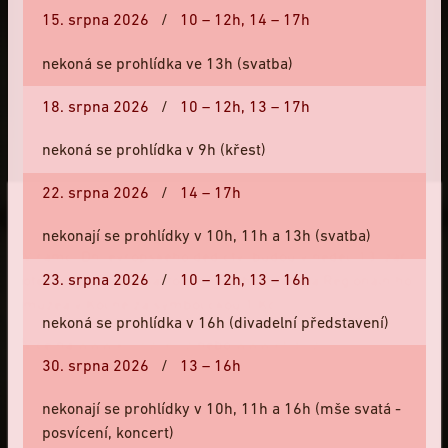
15. srpna 2026
/
10 – 12h,
14 – 17h
nekoná se prohlídka ve 13h (svatba)
18. srpna 2026
/
10 – 12h,
13 – 17h
3
nekoná se prohlídka v 9h (křest)
ZVONICE: PŘÍBĚH ZVONU
22. srpna 2026
/
14 – 17h
nekonají se prohlídky v 10h, 11h a 13h (svatba)
Ve zvonici odkryjeme příběh zvonu coby nositele zpráv,
V rámci Dní evropského dědictví budou v neděli 13. září
23. srpna 2026
/
10 – 12h,
13 – 16h
svědka lidských i církevních příběhů či symbolu
otevřeny objekty Bartolomějského návrší a Regionálního
starobylého zvonařského řemesla. Kromě zvonů si
muzea v Kolíně za symbolickou 1 Kč.
nekoná se prohlídka v 16h (divadelní představení)
ukážeme i expozici chrámového pokladu, lapidárium či
Více na
www.kolinzije.cz
nebo
www.ehd.cz
.
prostory bývalého bytu věžníka.
30. srpna 2026
/
13 – 16h
nekonají se prohlídky v 10h, 11h a 16h (mše svatá -
posvícení, koncert)