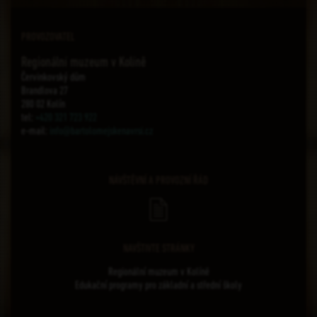
PROVOZOVATEL
Regionální muzeum v Kolíně
Červinkovský dům
Brandlova 27
280 02 Kolín
tel:
+420 321 723 922
e-mail:
info@bartolomejskenavrsi.cz
NÁVŠTĚVNÍ A PROVOZNÍ ŘÁD
NAVŠTIVTE STRÁNKY
Regionální muzeum v Kolíně
Edukační programy pro základní a střední školy