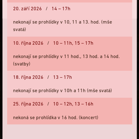
Zavřít
20. září 2026
/
14 – 17h
nekonají se prohlídky v 10, 11 a 13. hod. (mše
svatá)
10. října 2026
/
10 – 11h,
15 – 17h
nekonají se prohlídky v 11 hod., 13 hod. a 14 hod.
(svatby)
18. října 2026
/
13 – 17h
4
BARTOLOMĚJSKÝ AREÁL A
nekonají se prohlídky v 10h a 11h (mše svatá)
KOSTNICE
25. října 2026
/
10 – 12h,
13 – 16h
nekoná se prohlídka v 16 hod. (koncert)
Projdeme se po areálu Bartolomějského návrší,
seznámíme se s
jednotlivými architektonickými
skvosty, prohlédneme si dochovaný fortifikační systém