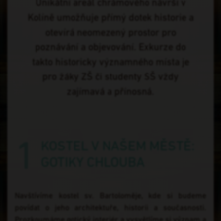
Unikátní areál chrámového návrší v
Kolíně umožňuje přímý dotek historie a
otevírá neomezený prostor pro
poznávání a objevování. Exkurze do
takto historicky významného místa je
pro žáky ZŠ či studenty SŠ vždy
zajímavá a
přínosná.
1
KOSTEL V NAŠEM MĚSTĚ:
GOTIKY CHLOUBA
Navštívíme kostel sv. Bartoloměje, kde si budeme
povídat o jeho architektuře, historii a současnosti.
Prozkoumáme gotický interiér a vysvětlíme si význam a