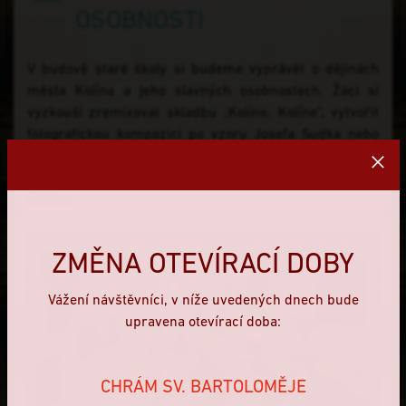
OSOBNOSTI
V budově staré školy si budeme vyprávět o dějinách
města Kolína a jeho slavných osobnostech. Žáci si
vyzkouší zremixovat skladbu „Kolíne, Kolíne", vytvořit
fotografickou kompozici po vzoru Josefa Sudka nebo
gestikulovat jako mim Jean Gaspard Deburau.
Závěrečný videomapping nám vyjeví tajemství Jakuba
Krčína.
ZMĚNA OTEVÍRACÍ DOBY
Vážení návštěvníci, v níže uvedených dnech bude
upravena otevírací doba:
CHRÁM SV. BARTOLOMĚJE