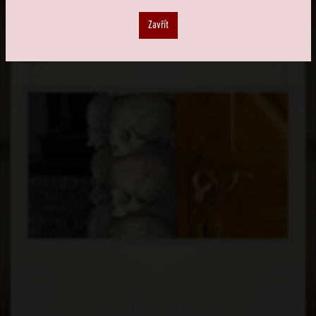
a poslechneme si dávné příběhy spojené s
historií
Zavřít
tohoto místa. Interaktivní prohlídka doplněná
pracovními listy otevře několik kapitol regionálních
dějin.