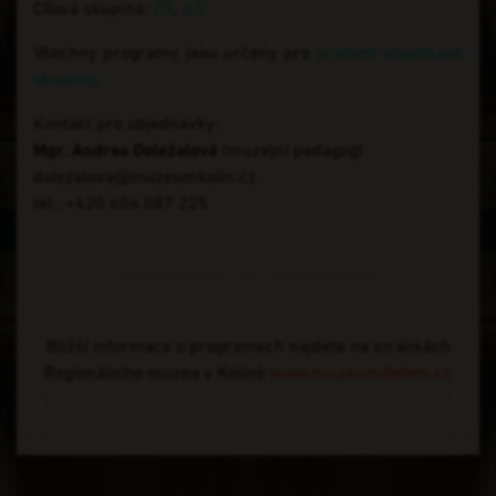
Cílová skupina:
ZŠ
,
SŠ
Všechny programy jsou určeny pro
předem objednané
skupiny
.
Kontakt pro objednávky:
Mgr. Andrea Doležalová
(muzejní pedagog)
dolezalova@muzeumkolin.cz
tel.: +420
606 087 225
Bližší informace o programech najdete na stránkách
Regionálního muzea v Kolíně
www.muzeumdetem.cz