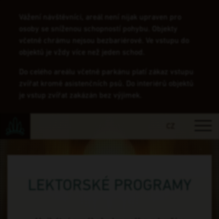
Vážení návštěvníci, areál není nijak upraven pro
osoby se sníženou schopností pohybu. Objekty
včetně chrámu nejsou bezbariérové. Ve vstupu do
objektů je vždy více než jeden schod.
Do celého areálu včetně parkánu platí zákaz vstupu
zvířat kromě asistenčních psů. Do interiérů objektů
je vstup zvířat zakázán bez výjimek.
CZ
LEKTORSKÉ PROGRAMY