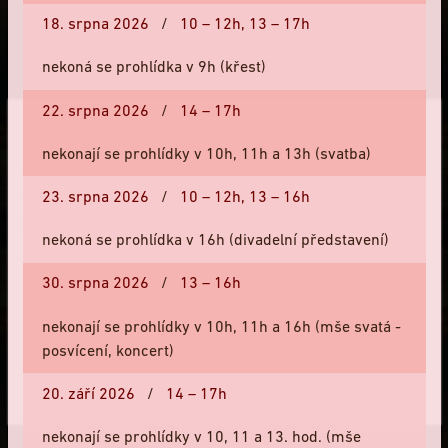
18. srpna 2026
/
10 – 12h,
13 – 17h
Pozdně gotická zvonice z počátku 16. století byla několikrát
nekoná se prohlídka v 9h (křest)
upravována v souvislosti s požáry, které ji postihly na konci
18. a ve druhé polovině 19. století. Dnešní podobu jí vtiskla
22. srpna 2026
/
14 – 17h
puristická oprava z roku 1872.
nekonají se prohlídky v 10h, 11h a 13h (svatba)
V rámci Dní evropského dědictví budou v neděli 13. září
23. srpna 2026
/
10 – 12h,
13 – 16h
otevřeny objekty Bartolomějského návrší a Regionálního
VÍCE…
muzea v Kolíně za symbolickou 1 Kč.
nekoná se prohlídka v 16h (divadelní představení)
Více na
www.kolinzije.cz
nebo
www.ehd.cz
.
30. srpna 2026
/
13 – 16h
nekonají se prohlídky v 10h, 11h a 16h (mše svatá -
PROVOZOVATEL
posvícení, koncert)
Regionální muzeum v Kolíně
Zavřít
Červinkovský dům
20. září 2026
/
14 – 17h
Brandlova 27
280 02 Kolín
nekonají se prohlídky v 10, 11 a 13. hod. (mše