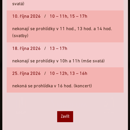
tel:
+420 321 723 922
svatá)
e-mail:
info@bartolomejskenavrsi.cz
10. října 2026
/
10 – 11h,
15 – 17h
NÁVŠTĚVNÍ A PROVOZNÍ ŘÁD
nekonají se prohlídky v 11 hod., 13 hod. a 14 hod.
(svatby)
18. října 2026
/
13 – 17h
NAVŠTIVTE STRÁNKY
nekonají se prohlídky v 10h a 11h (mše svatá)
Regionální muzeum v Kolíně
Edukační programy pro základní a střední školy
25. října 2026
/
10 – 12h,
13 – 16h
nekoná se prohlídka v 16 hod. (koncert)
PARTNEŘI
Zavřít