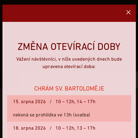
Vážení návštěvníci, areál není nijak upraven pro
osoby se sníženou schopností pohybu. Objekty
včetně chrámu nejsou bezbariérové. Ve vstupu do
objektů je vždy více než jeden schod.
ZMĚNA OTEVÍRACÍ DOBY
Do celého areálu včetně parkánu platí zákaz vstupu
zvířat kromě asistenčních psů. Do interiérů objektů
Vážení návštěvníci, v níže uvedených dnech bude
je vstup zvířat zakázán bez výjimek.
upravena otevírací doba:
CZ
CHRÁM SV. BARTOLOMĚJE
16
15. srpna 2026
/
10 – 12h,
14 – 17h
PŮVODNÍ VÝŠKA HRADBY
nekoná se prohlídka ve 13h (svatba)
18. srpna 2026
/
10 – 12h,
13 – 17h