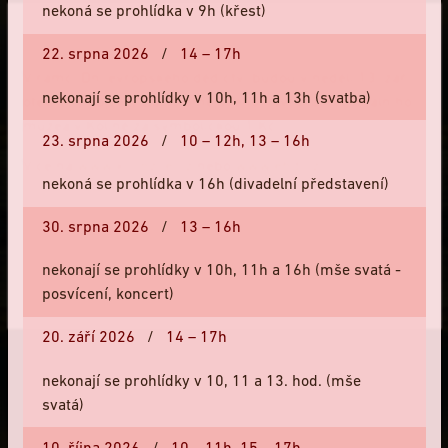
nekoná se prohlídka v 9h (křest)
22. srpna 2026
/
14 – 17h
V rámci Dní evropského dědictví budou v neděli 13. září
nekonají se prohlídky v 10h, 11h a 13h (svatba)
otevřeny objekty Bartolomějského návrší a Regionálního
muzea v Kolíně za symbolickou 1 Kč.
23. srpna 2026
/
10 – 12h,
13 – 16h
PROVOZOVATEL
Více na
www.kolinzije.cz
nebo
www.ehd.cz
.
Regionální muzeum v Kolíně
nekoná se prohlídka v 16h (divadelní představení)
Červinkovský dům
Brandlova 27
30. srpna 2026
/
13 – 16h
280 02 Kolín
tel:
+420 321 723 922
nekonají se prohlídky v 10h, 11h a 16h (mše svatá -
e-mail:
info@bartolomejskenavrsi.cz
Zavřít
posvícení, koncert)
20. září 2026
/
14 – 17h
NÁVŠTĚVNÍ A PROVOZNÍ ŘÁD
nekonají se prohlídky v 10, 11 a 13. hod. (mše
svatá)
NAVŠTIVTE STRÁNKY