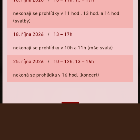
10. října 2026
/
10 – 11h,
15 – 17h
Regionální muzeum v Kolíně
nekonají se prohlídky v 11 hod., 13 hod. a 14 hod.
Edukační programy pro základní a střední školy
(svatby)
18. října 2026
/
13 – 17h
PARTNEŘI
nekonají se prohlídky v 10h a 11h (mše svatá)
25. října 2026
/
10 – 12h,
13 – 16h
nekoná se prohlídka v 16 hod. (koncert)
Zavřít